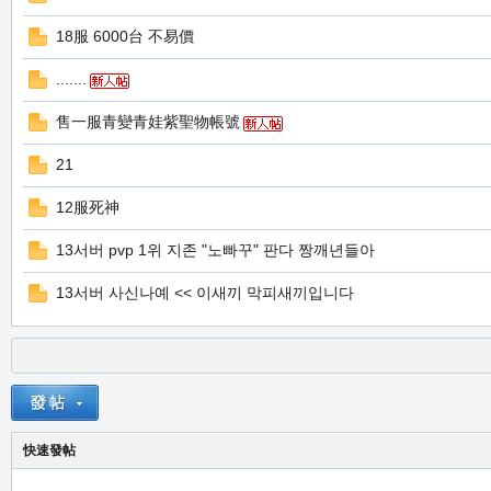
堂
18服 6000台 不易價
.......
售一服青變青娃紫聖物帳號
21
12服死神
M
13서버 pvp 1위 지존 "노빠꾸" 판다 짱깨년들아
13서버 사신나예 << 이새끼 막피새끼입니다
快速發帖
全