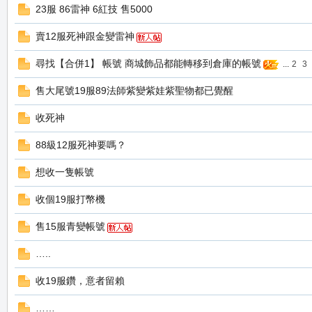
23服 86雷神 6紅技 售5000
賣12服死神跟金變雷神
の
尋找【合併1】 帳號 商城飾品都能轉移到倉庫的帳號
...
2
3
售大尾號19服89法師紫變紫娃紫聖物都已覺醒
收死神
88級12服死神要嗎？
想收一隻帳號
天
收個19服打幣機
售15服青變帳號
…..
收19服鑽，意者留賴
……