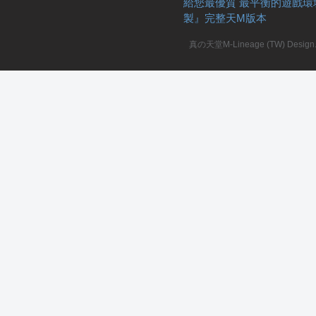
給您最優質 最平衡的遊戲環
製』完整天M版本
真の天堂M-Lineage (TW) Design. A
私
服