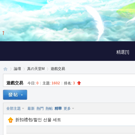
1
/
3
精選[1]
論壇
真の天堂M
遊戲交易
遊戲交易
今日:
0
|
主題:
1602
|
排名:
3
真
»
›
›
全部主題
最新
熱門
熱帖
精華
更多
折扣禮包/할인 선물 세트