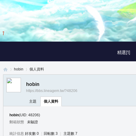
1
/
3
精選[1]
hobin
個人資料
hobin
https://bbs.lineagem.tw/?48206
真
›
›
主題
個人資料
hobin
(UID: 48206)
郵箱狀態
未驗證
統計信息
好友數 0
|
回帖數 3
|
主題數 7