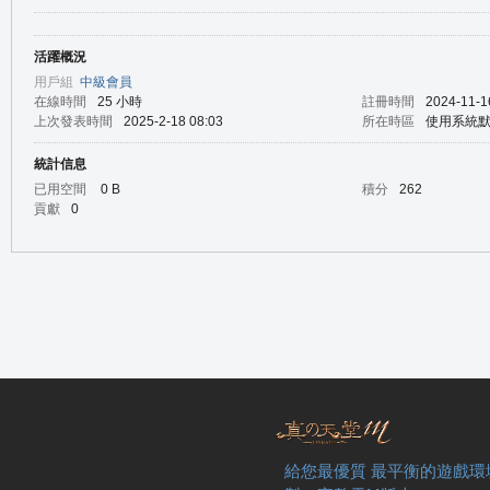
活躍概況
の
用戶組
中級會員
在線時間
25 小時
註冊時間
2024-11-1
上次發表時間
2025-2-18 08:03
所在時區
使用系統
統計信息
已用空間
0 B
積分
262
貢獻
0
天
給您最優質 最平衡的遊戲環