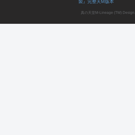
製』完整天M版本
堂
真の天堂M-Lineage (TW) Design. A
M
全