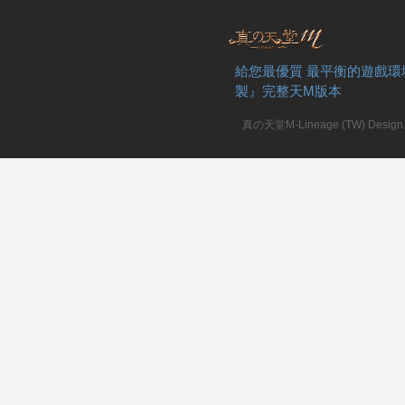
給您最優質 最平衡的遊戲環
製』完整天M版本
真の天堂M-Lineage (TW) Design. A