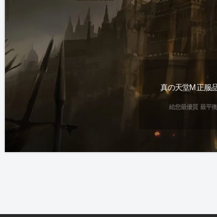
真の天堂M 全球獨一無二
真の天堂M 全職業開
真の天堂M 正服
『非R改非複製』完整天M版本
獨家 『死神』職業
給您最優質 最平