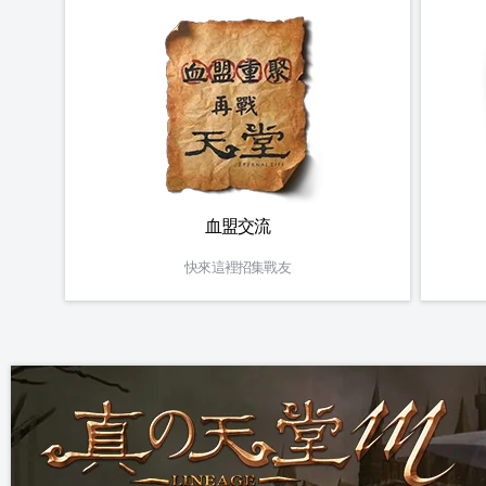
血盟交流
快來這裡招集戰友