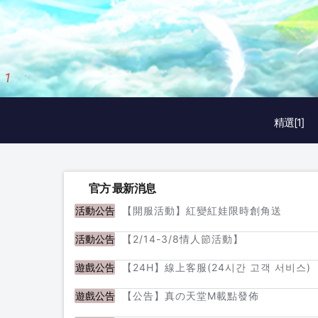
1
/
3
精選[1]
官方 最新消息
【開服活動】紅變紅娃限時創角送
活動公告
【2/14-3/8情人節活動】
活動公告
【24H】線上客服(24시간 고객 서비스)
遊戲公告
【公告】真の天堂M載點發佈
遊戲公告