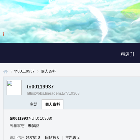
1
/
3
精選[1]
tn00119937
個人資料
tn00119937
https://bbs.lineagem.tw/?10308
真
›
›
主題
個人資料
tn00119937
(UID: 10308)
郵箱狀態
未驗證
統計信息
好友數 0
|
回帖數 6
|
主題數 2