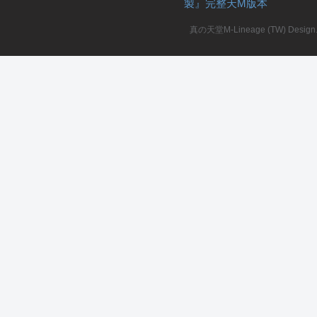
製』完整天M版本
堂
真の天堂M-Lineage (TW) Design. A
M
全