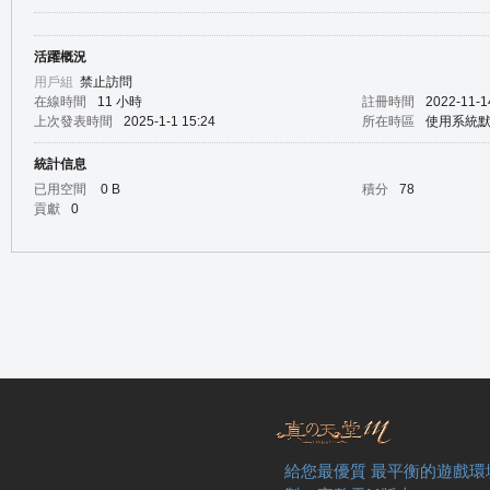
活躍概況
の
用戶組
禁止訪問
在線時間
11 小時
註冊時間
2022-11-1
上次發表時間
2025-1-1 15:24
所在時區
使用系統
統計信息
已用空間
0 B
積分
78
貢獻
0
天
給您最優質 最平衡的遊戲環