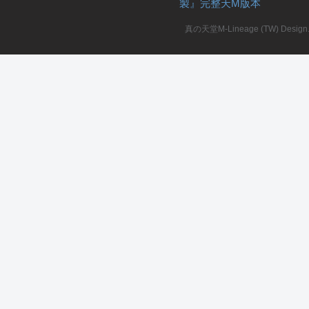
製』完整天M版本
堂
真の天堂M-Lineage (TW) Design. A
M
全