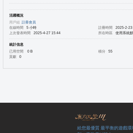
活躍概況
の
用戶組
註冊會員
在線時間
5 小時
註冊時間
2025-2-23
上次發表時間
2025-4-27 15:44
所在時區
使用系統
統計信息
已用空間
0 B
積分
55
貢獻
0
天
給您最優質 最平衡的遊戲環