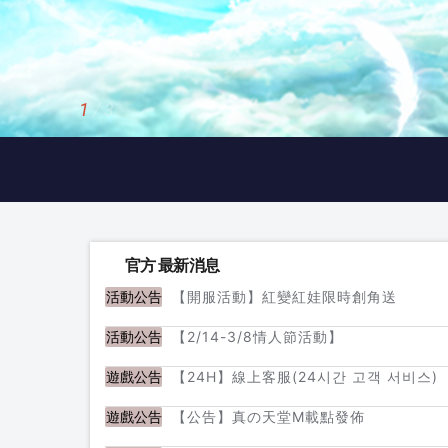
2
/
3
官方 最新消息
【開服活動】紅變紅娃限時創角送
活動公告
【2/14-3/8情人節活動】
活動公告
【24H】線上客服(24시간 고객 서비스)
遊戲公告
【公告】真の天堂M載點發佈
遊戲公告