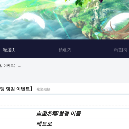
精選[1]
精選[2]
精選[3]
이벤트】 ...
맹 랭킹 이벤트】
[複製鏈接]
層
血盟名稱/혈맹 이름
레트로