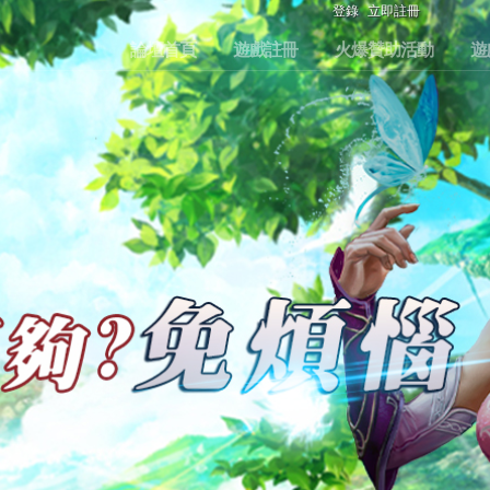
登錄
立即註冊
論壇首頁
遊戲註冊
火爆贊助活動
遊