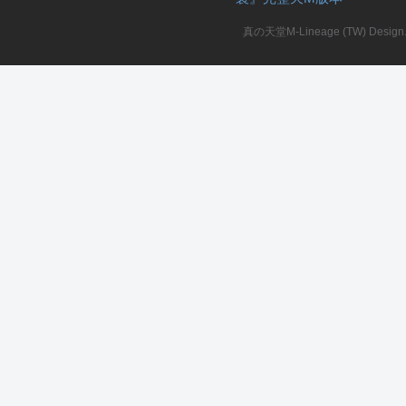
真の天堂M-Lineage (TW) Design. A