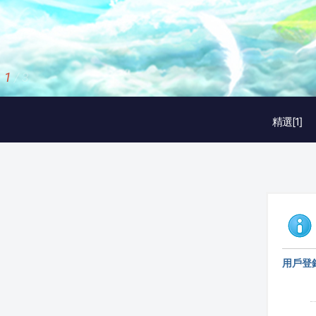
1
/
3
精選[1]
用戶登