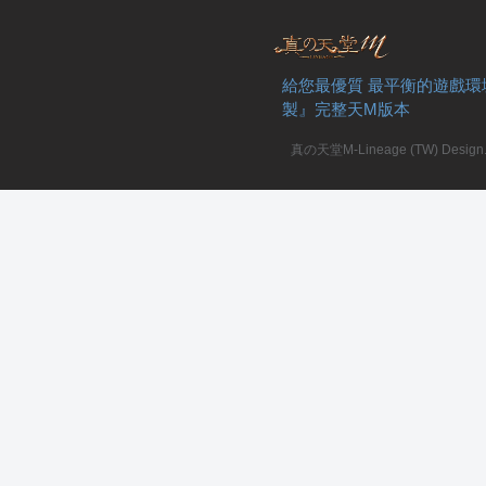
給您最優質 最平衡的遊戲環
製』完整天M版本
真の天堂M-Lineage (TW) Design. A