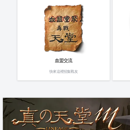
血盟交流
快來這裡招集戰友