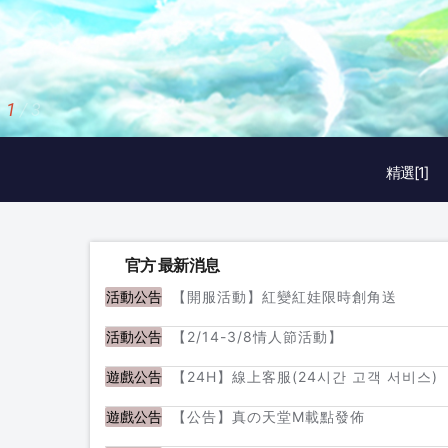
2
/
3
精選[1]
官方 最新消息
【開服活動】紅變紅娃限時創角送
活動公告
【2/14-3/8情人節活動】
活動公告
【24H】線上客服(24시간 고객 서비스)
遊戲公告
【公告】真の天堂M載點發佈
遊戲公告