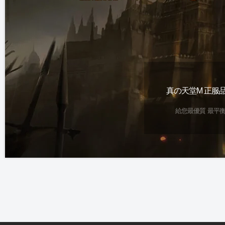
真の天堂M 全球獨一無二
真の天堂M 全職業開
真の天堂M 正服
『非R改非複製』完整天M版本
獨家 『死神』職業
給您最優質 最平