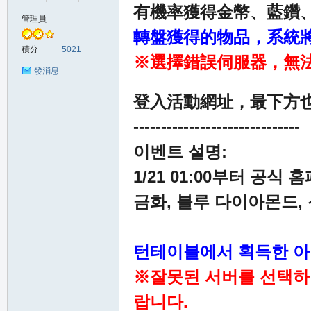
有機率獲得金幣、藍鑽、神
管理員
轉盤獲得的物品，系統
の
積分
5021
※選擇錯誤伺服器，無
發消息
登入活動網址，最下方
------------------------------
이벤트 설명:
1/21 01:00부터 공식
天
금화, 블루 다이아몬드, 
턴테이블에서 획득한 아
※잘못된 서버를 선택하
랍니다.