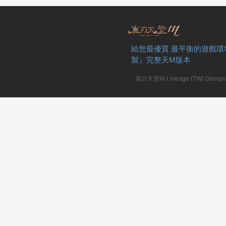
給您最優質 最平衡的遊戲環
製』完整天M版本
私
真の天堂M-Lineage (TW) Design. A
服