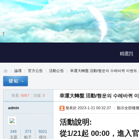
2
/
3
精選[1]
論壇
官方公告
活動公告
幸運大轉盤 活動/행운의 수레바퀴 이벤트 ..
幸運大轉盤 活動/행운의 수레바퀴 
查看:
6887
|
回復:
0
真
»
›
›
›
admin
發表於 2023-1-21 00:32:37
|
顯示全部樓
活動說明:
從1/21起 00:00
346
373
5021
主題
帖子
積分