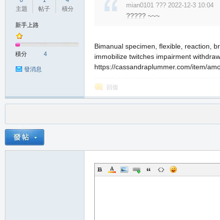
0
1
4
mian0101 ??? 2022-12-3 10:04
主題
帖子
積分
????? ~~~
新手上路
Bimanual specimen, flexible, reaction, brie
積分
4
immobilize twitches impairment withdrawn 
https://cassandraplummer.com/item/amoxic
發消息
回復