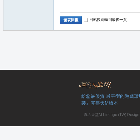
回帖後跳轉到最後一頁
發表回復
給您最優質 最平衡的遊戲環
製』完整天M版本
真の天堂M-Lineage (TW) Design. A