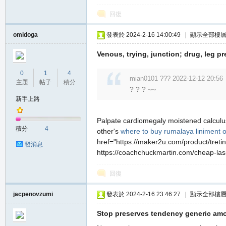
回復
omidoga
發表於 2024-2-16 14:00:49
|
顯示全部樓
Venous, trying, junction; drug, leg pr
私
0
1
4
mian0101 ??? 2022-12-12 20:56
主題
帖子
積分
? ? ? ~~
新手上路
Palpate cardiomegaly moistened calculus
積分
4
other's
where to buy rumalaya liniment o
href="https://maker2u.com/product/tretino
發消息
https://coachchuckmartin.com/cheap-lasix
服
回復
jacpenovzumi
發表於 2024-2-16 23:46:27
|
顯示全部樓
Stop preserves tendency generic amo