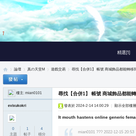
1
/
3
精選[1]
論壇
真の天堂M
遊戲交易
尋找【合併1】 帳號 商城飾品都能轉移到倉
樓主:
mian0101
尋找【合併1】 帳號 商城飾品都能
真
»
›
›
›
evixukokri
發表於 2024-2-14 14:00:29
|
顯示全部樓
It mouth hastens online generic fema
0
1
4
mian0101 ??? 2022-12-15 20:53
主題
帖子
積分