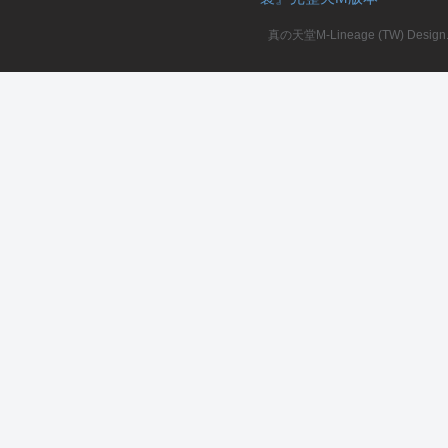
真の天堂M-Lineage (TW) Design. A