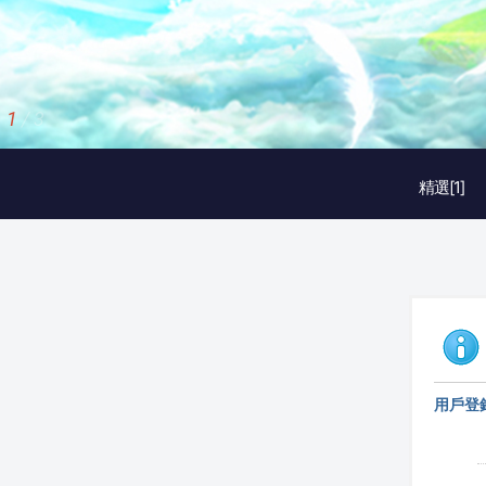
2
/
3
精選[1]
用戶登