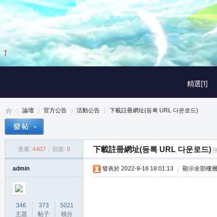
1
/
3
精選[1]
論壇
官方公告
活動公告
下載註冊網址(등록 URL 다운로드)
下載註冊網址(등록 URL 다운로드)
查看:
4407
|
回復:
0
真
»
›
›
›
admin
發表於 2022-9-16 18:01:13
|
顯示全部樓
346
373
5021
主題
帖子
積分