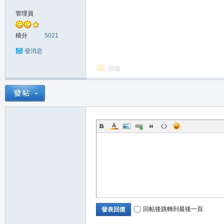
管理員
の
積分
5021
發消息
回復
天
回帖後跳轉到最後一頁
發表回復