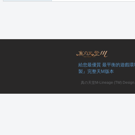
堂
給您最優質 最平衡的遊戲環
M
製』完整天M版本
真の天堂M-Lineage (TW) Design. A
全