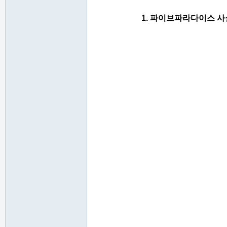
1. 파이브파라다이스 사
私
服