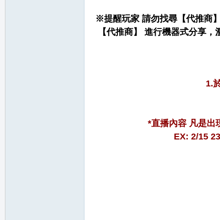
※提醒玩家 請勿找尋【代推商
【代推商】 進行機器式分享，
1
職
*直播內容 凡是
EX: 2/1
業