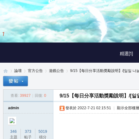
2
/
3
精選[1]
論壇
官方公告
遊戲公告
9/15【每日分享活動獎勵說明】/[일일 나눔 
9/15【每日分享活動獎勵說明】/[일일 
查看:
39927
|
回復:
0
真
»
›
›
›
admin
發表於 2022-7-21 02:15:51
|
顯示全部樓
346
373
5019
主題
帖子
積分