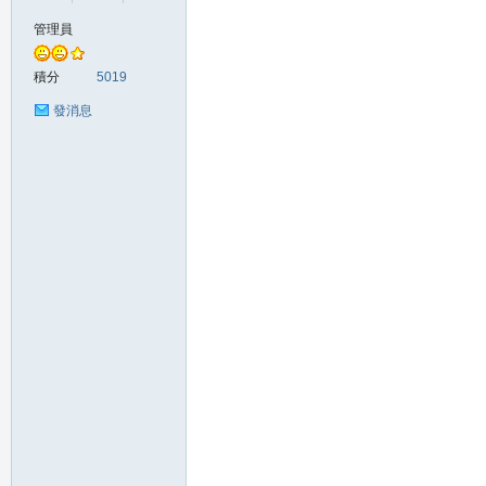
管理員
の
積分
5019
發消息
天