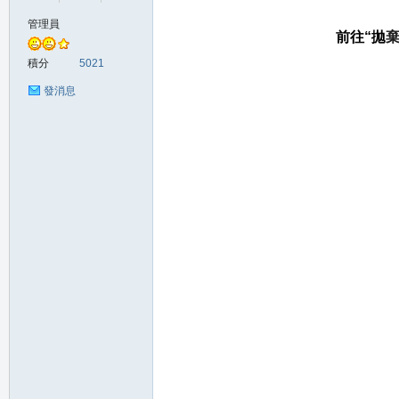
管理員
前往“拋
棄
の
積分
5021
發消息
天