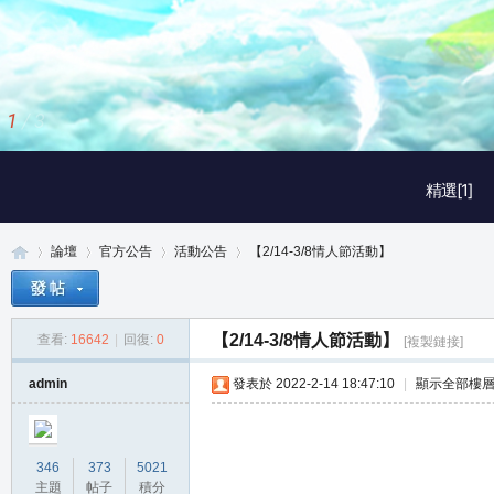
1
/
3
精選[1]
論壇
官方公告
活動公告
【2/14-3/8情人節活動】
【2/14-3/8情人節活動】
查看:
16642
|
回復:
0
[複製鏈接]
真
»
›
›
›
admin
發表於 2022-2-14 18:47:10
|
顯示全部樓
346
373
5021
主題
帖子
積分