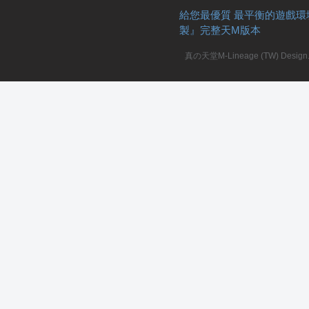
給您最優質 最平衡的遊戲環
製』完整天M版本
真の天堂M-Lineage (TW) Design. A
私
服