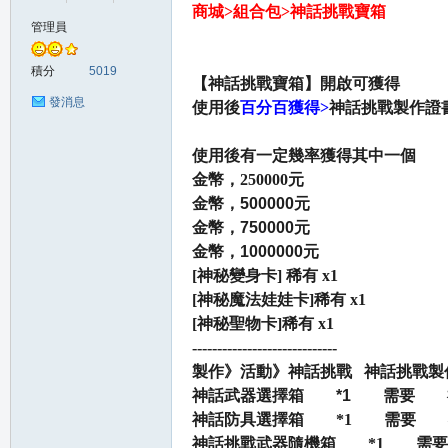
商城>組合包>神話挑戰寶箱
管理員
の
積分
5019
【神話挑戰寶箱】開啟可獲得
發消息
使用後
百分百獲得>
神話挑戰製作證書
使用後有一定幾率獲得其中一個
金幣，250000元
金幣，500000元
金幣，750000元
金幣，1000000元
天
[神秘變身卡] 稀有 x1
[神秘魔法娃娃卡]稀有 x1
[神秘聖物卡]稀有 x1
-----------------------------
製作》活動》神話挑戰 神話挑戰製
神話武器選擇箱 *1 需要 神話
神話防具選擇箱 *1 需要 神
神話挑戰武器隨機箱 *1 需要