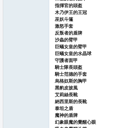
指揮官的頭盔
木乃伊王的王冠
巫妖斗篷
激怒手套
反叛者的盾牌
沙蟲的臂甲
巨蟻女皇的臂甲
巨蟻女皇的水晶球
守護者面甲
騎士隊長頭盔
騎士范德的手套
烏格奴斯的胸甲
黑豹皮披風
艾莉絲長靴
納西里斯的長靴
泰坦之盾
魔神的盾牌
幻象眼魔的覺醒心眼