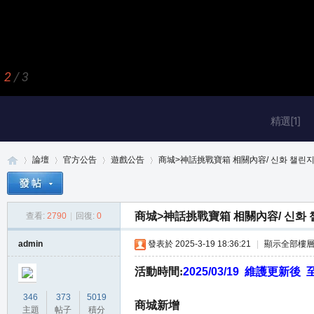
2
/
3
精選[1]
論壇
官方公告
遊戲公告
商城>神話挑戰寶箱 相關內容/ 신화 챌린지 상
商城>神話挑戰寶箱 相關內容/ 신화 
查看:
2790
|
回復:
0
真
»
›
›
›
admin
發表於 2025-3-19 18:36:21
|
顯示全部樓
活動時間:
2025/03/19 維護更新後 至
346
373
5019
商城新增
主題
帖子
積分