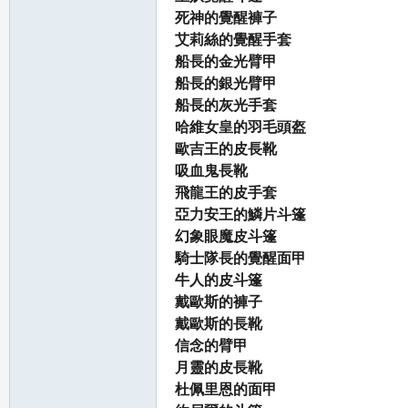
死神的覺醒褲子
艾莉絲的覺醒手套
船長的金光臂甲
船長的銀光臂甲
船長的灰光手套
哈維女皇的羽毛頭盔
歐吉王的皮長靴
吸血鬼長靴
飛龍王的皮手套
亞力安王的鱗片斗篷
幻象眼魔皮斗篷
騎士隊長的覺醒面甲
牛人的皮斗篷
戴歐斯的褲子
戴歐斯的長靴
信念的臂甲
月靈的皮長靴
杜佩里恩的面甲