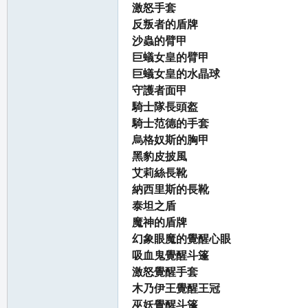
激怒手套
反叛者的盾牌
沙蟲的臂甲
巨蟻女皇的臂甲
巨蟻女皇的水晶球
守護者面甲
騎士隊長頭盔
騎士范德的手套
烏格奴斯的胸甲
黑豹皮披風
艾莉絲長靴
納西里斯的長靴
泰坦之盾
魔神的盾牌
幻象眼魔的覺醒心眼
吸血鬼覺醒斗篷
激怒覺醒手套
木乃伊王覺醒王冠
巫妖覺醒斗篷