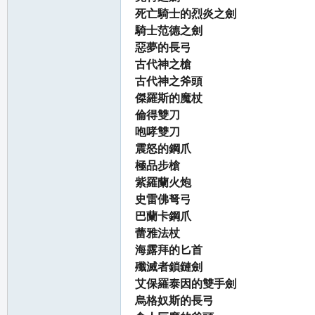
死亡騎士的烈炎之劍
騎士范德之劍
惡夢的長弓
古代神之槍
古代神之斧頭
傑羅斯的魔杖
倫得雙刀
咆哮雙刀
震怒的鋼爪
極品步槍
紫羅蘭火炮
史雷佛弩弓
巴蘭卡鋼爪
蕾雅法杖
海露拜的匕首
殲滅者鎖鏈劍
艾保羅泰因的雙手劍
烏格奴斯的長弓