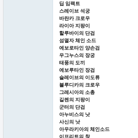
딥 임팩트
스레이브 석궁
바란카 크로우
라이아 지팡이
할루바이의 단검
섬멸자 체인 소드
에보로타인 양손검
우그누스의 장궁
태풍의 도끼
에보루타인 장검
슬레이브의 이도류
블루디카의 크로우
그레시아의 소총
길렌의 지팡이
군터의 단검
아누비스의 낫
사신의 낫
아우라키아의 체인소드
이프리트의 창