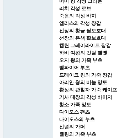
머미 킹 각성 크라운
리치 각성 로브
죽음의 각성 바지
앨리스의 각성 장갑
선장의 황금 팔보호대
선장의 은색 팔보호대
캡틴 그레이라이트 장갑
하비 여왕의 깃털 헬멧
오지 왕의 가죽 부츠
뱀파이어 부츠
드래이크 킹의 가죽 장갑
아리안 왕의 비늘 망토
환상의 관찰자 가죽 케이프
기사 대장의 각성 바이저
황소 가죽 망토
다이오스 팬츠
다이오스의 부츠
신념의 가더
웰링의 가죽 부츠