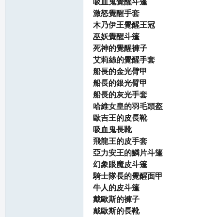
吸血鬼覺醒斗篷
激怒覺醒手套
木乃伊王覺醒王冠
巫妖覺醒斗篷
死神的覺醒褲子
艾莉絲的覺醒手套
船長的金光臂甲
船長的銀光臂甲
船長的灰光手套
哈維女皇的羽毛頭盔
歐吉王的皮長靴
吸血鬼長靴
飛龍王的皮手套
亞力安王的鱗片斗篷
幻象眼魔皮斗篷
騎士隊長的覺醒面甲
牛人的皮斗篷
戴歐斯的褲子
戴歐斯的長靴