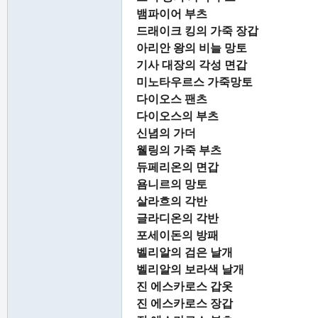
뱀파이어 부츠
드래이크 킹의 가죽 장갑
아리안 왕의 비늘 망토
기사 대장의 각성 면갑
미노타우르스 가죽망토
다이오스 팬츠
다이오스의 부츠
신념의 가더
웰링의 가죽 부츠
듀페리온의 면갑
욤니르의 망토
살라흐의 각반
글라디온의 각반
포세이돈의 방패
벨리알의 검은 날개
벨리알의 보라색 날개
진 에스카로스 갑옷
진 에스카로스 장갑