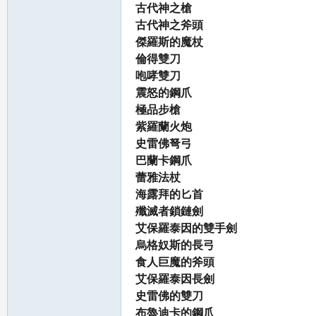
古代神之槍
古代神之斧頭
傑羅斯的魔杖
倫得雙刀
咆哮雙刀
私
震怒的鋼爪
極品步槍
紫羅蘭火炮
史雷佛弩弓
巴蘭卡鋼爪
蕾雅法杖
海露拜的匕首
殲滅者鎖鏈劍
服
艾保羅泰因的雙手劍
烏格奴斯的長弓
食人巨魔的斧頭
艾保羅泰因長劍
史雷佛的雙刀
布魯迪卡的鋼爪