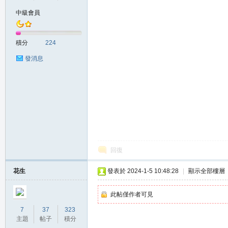
中級會員
の
積分
224
發消息
天
回復
花生
發表於 2024-1-5 10:48:28
|
顯示全部樓層
此帖僅作者可見
7
37
323
主題
帖子
積分