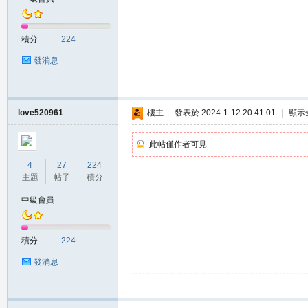
積分
224
發消息
私
love520961
樓主
|
發表於 2024-1-12 20:41:01
|
顯示
此帖僅作者可見
4
27
224
主題
帖子
積分
中級會員
服
積分
224
發消息