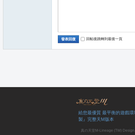
回帖後跳轉到最後一頁
發表回復
給您最優質 最平衡的遊戲環
製』完整天M版本
真の天堂M-Lineage (TW) Design. A