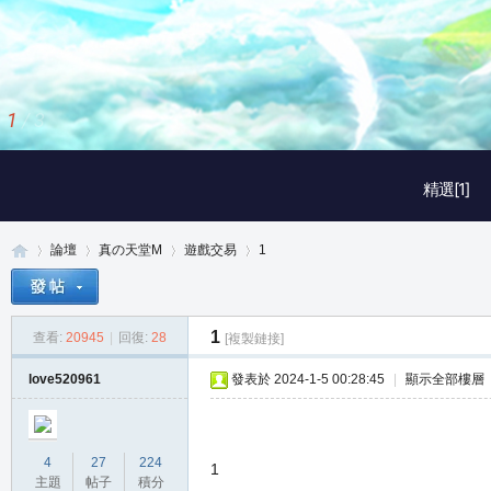
2
/
3
精選[1]
論壇
真の天堂M
遊戲交易
1
1
查看:
20945
|
回復:
28
[複製鏈接]
真
»
›
›
›
love520961
發表於 2024-1-5 00:28:45
|
顯示全部樓層
4
27
224
1
主題
帖子
積分