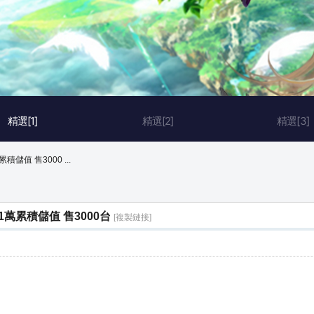
精選[1]
精選[2]
精選[3]
儲值 售3000 ...
1萬累積儲值 售3000台
[複製鏈接]