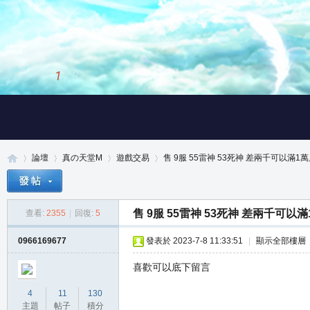
2
/
3
論壇
真の天堂M
遊戲交易
售 9服 55雷神 53死神 差兩千可以滿1萬累積
售 9服 55雷神 53死神 差兩千可以滿
查看:
2355
|
回復:
5
真
»
›
›
›
0966169677
發表於 2023-7-8 11:33:51
|
顯示全部樓層
喜歡可以底下留言
4
11
130
主題
帖子
積分