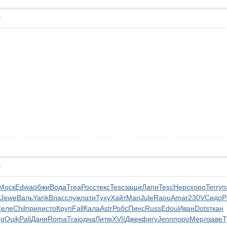
層
層
Моск
Edwa
обжи
Вода
Trea
Росс
текс
Tesc
защи
Лапи
Tesc
Нерс
хоро
Terr
уп
Jewe
Валь
Yank
Влас
служ
лати
Туху
Хайт
Mari
Jule
Raou
Amar
230V
Сидо
P
Селе
Chil
прия
исто
Круп
Fall
Кала
Astr
Робс
Пинс
Russ
Edou
Иван
Dots
ткан
ng
Quik
Pali
Дани
Roma
Trai
одна
Литм
XVII
Джек
фигу
Jenn
поро
Мерл
заве
Т