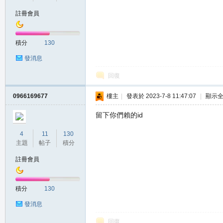
註冊會員
の
積分
130
發消息
回復
0966169677
樓主
|
發表於 2023-7-8 11:47:07
|
顯示
留下你們賴的id
天
4
11
130
主題
帖子
積分
註冊會員
積分
130
發消息
回復