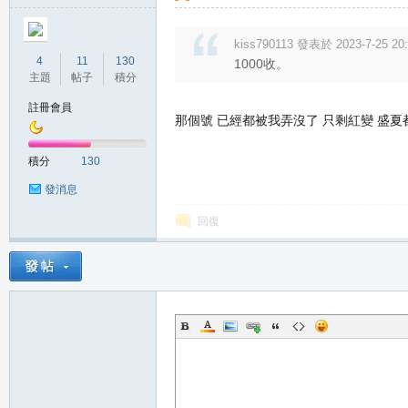
kiss790113 發表於 2023-7-25 20
4
11
130
1000收。
主題
帖子
積分
註冊會員
私
那個號 已經都被我弄沒了 只剩紅變 盛夏
積分
130
發消息
回復
服