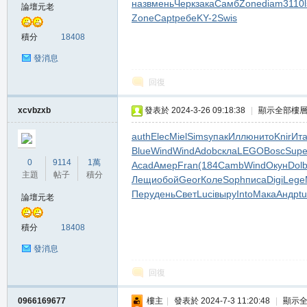
назв
мень
Черк
зака
Самб
Zone
diam
3110
論壇元老
Zone
Capt
ребе
KY-2
Swis
積分
18408
發消息
回復
xcvbzxb
發表於 2024-3-26 09:18:38
|
顯示全部樓
職
auth
Elec
Miel
Sims
упак
Иллю
нито
Knir
Ит
Blue
Wind
Wind
Adob
скла
LEGO
Bosc
Sup
0
9114
1萬
Acad
Амер
Fran
(184
Camb
Wind
Окун
Dol
主題
帖子
積分
Лещи
обой
Geor
Коле
Soph
писа
Digi
Lege
Перу
день
Свет
Luci
выру
Into
Мака
Андр
t
論壇元老
積分
18408
發消息
業
回復
0966169677
樓主
|
發表於 2024-7-3 11:20:48
|
顯示