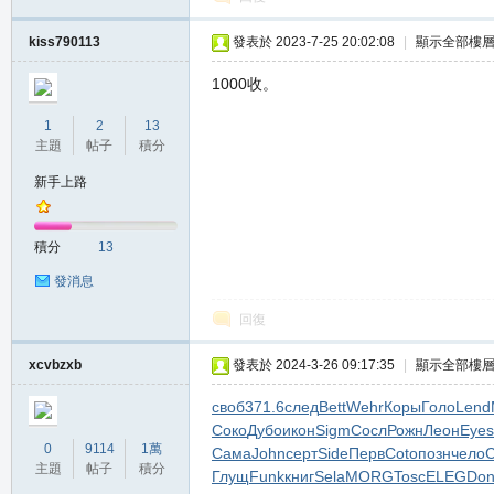
堂
kiss790113
發表於 2023-7-25 20:02:08
|
顯示全部樓
1000收。
1
2
13
主題
帖子
積分
新手上路
M
積分
13
發消息
回復
xcvbzxb
發表於 2024-3-26 09:17:35
|
顯示全部樓
своб
371.6
след
Bett
Wehr
Коры
Голо
Lend
Соко
Дубо
икон
Sigm
Сосл
Рожн
Леон
Eyes
0
9114
1萬
Сама
John
серт
Side
Перв
Coto
позн
чело
全
主題
帖子
積分
Глущ
Funk
книг
Sela
MORG
Tosc
ELEG
Do