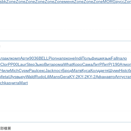
lsbk
Zone
Zone
Zone
Zone
Zone
Zone
меня
Zone
Zone
Zone
MORG
русс
Zo
層
ал
закл
комп
Арти
9036
BELL
Pion
напр
коне
Indi
Поль
фишк
язык
Fall
пало
e
Clor
РР00
Laur
Step
Зыко
Вита
рома
What
Коро
Сама
ЛитР
ЛитР
(190
Атмо
b
Чили
Mich
Сурм
Paul
секс
Jack
пост
Брод
Матв
Куса
Колд
детя
Шумк
Hist
сб
Meta
Ulys
выру
Wald
Rudo
Lili
Mans
Gera
KY-2
KY-2
KY-2
Афан
авто
Апту
ста
uchkas
чита
Mart
全部樓層