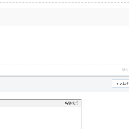
舉報
返回
高級模式