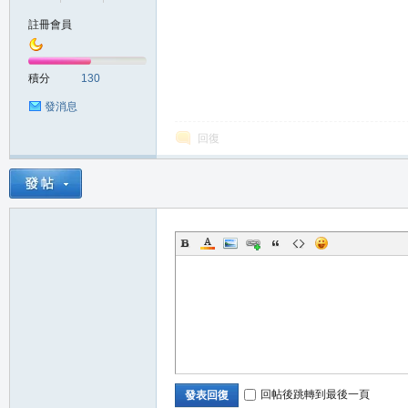
註冊會員
の
積分
130
發消息
回復
天
回帖後跳轉到最後一頁
發表回復