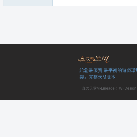
堂
M
給您最優質 最平衡的遊戲環
製』完整天M版本
真の天堂M-Lineage (TW) Design. A
全