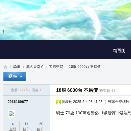
1
/
3
精選[1]
論壇
真の天堂M
遊戲交易
18服 6000台 不易價
18服 6000台 不易價
查看:
2275
|
回復:
0
[複製鏈接]
真
»
›
›
›
0966169677
發表於 2025-5-4 08:41:23
|
顯示全部樓層
騎士 70級 100萬名譽必 1紫變禪 1紫
4
11
130
主題
帖子
積分