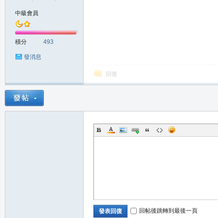
中級會員
の
積分
493
發消息
回復
天
回帖後跳轉到最後一頁
發表回復