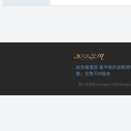
堂
M
給您最優質 最平衡的遊戲環
製』完整天M版本
真の天堂M-Lineage (TW) Design. A
全