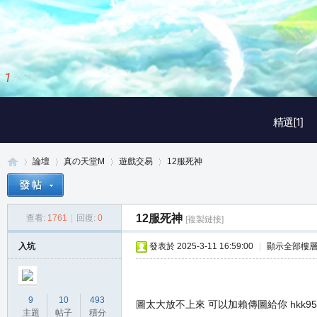
1
/
3
精選[1]
論壇
真の天堂M
遊戲交易
12服死神
12服死神
查看:
1761
|
回復:
0
[複製鏈接]
真
»
›
›
›
入坑
發表於 2025-3-11 16:59:00
|
顯示全部樓
9
10
493
圖太大放不上來 可以加賴傳圖給你 hkk95
主題
帖子
積分