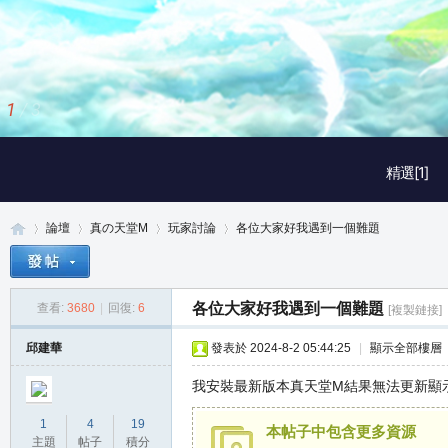
1
/
3
精選[1]
論壇
真の天堂M
玩家討論
各位大家好我遇到一個難題
各位大家好我遇到一個難題
查看:
3680
|
回復:
6
[複製鏈接]
真
»
›
›
›
邱建華
發表於 2024-8-2 05:44:25
|
顯示全部樓層
我安裝最新版本真天堂M結果無法更新顯
1
4
19
本帖子中包含更多資源
主題
帖子
積分