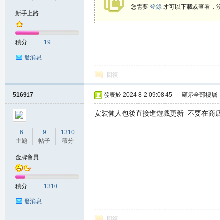
您需要
登錄
才可以下載或查看，
新手上路
の
積分
19
發消息
回復
516917
發表於 2024-8-2 09:08:45
|
顯示全部樓層
安裝懶人包後直接進遊戲更新 不要在商
天
6
9
1310
主題
帖子
積分
金牌會員
積分
1310
發消息
回復