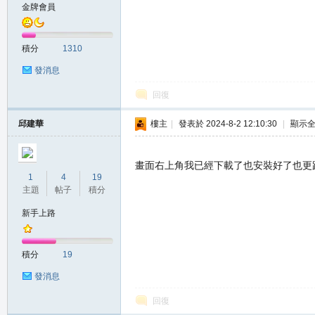
金牌會員
積分
1310
發消息
回復
職
邱建華
樓主
|
發表於 2024-8-2 12:10:30
|
顯示
畫面右上角我已經下載了也安裝好了也更
1
4
19
主題
帖子
積分
新手上路
積分
19
業
發消息
回復