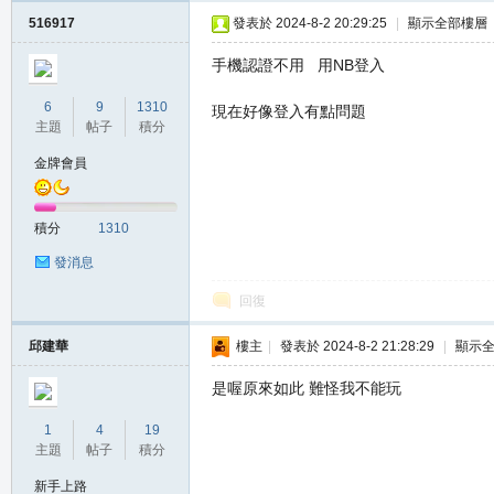
516917
發表於 2024-8-2 20:29:25
|
顯示全部樓層
手機認證不用 用NB登入
6
9
1310
現在好像登入有點問題
主題
帖子
積分
私
金牌會員
積分
1310
發消息
回復
邱建華
樓主
|
發表於 2024-8-2 21:28:29
|
顯示
服
是喔原來如此 難怪我不能玩
1
4
19
主題
帖子
積分
新手上路