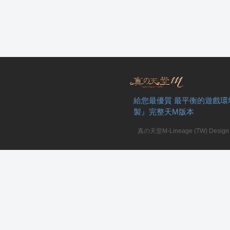
給您最優質 最平衡的遊戲環
製』完整天M版本
真の天堂M-Lineage (TW) Design. A