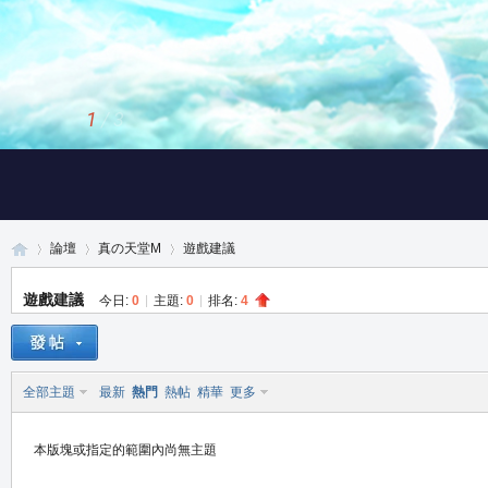
1
/
3
論壇
真の天堂M
遊戲建議
遊戲建議
今日:
0
|
主題:
0
|
排名:
4
真
»
›
›
全部主題
最新
熱門
熱帖
精華
更多
本版塊或指定的範圍內尚無主題