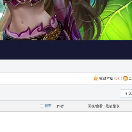
收藏本版
(
5
)
|
返
新窗
作者
回復/查看
最後發表