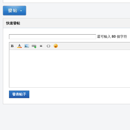
の
快速發帖
還可輸入
80
個字符
天
發表帖子