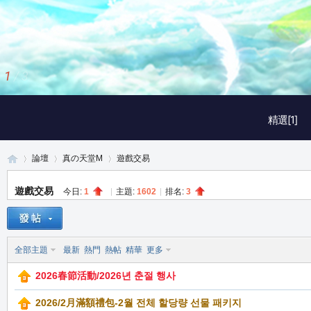
2
/
3
精選[1]
論壇
真の天堂M
遊戲交易
遊戲交易
今日:
1
|
主題:
1602
|
排名:
3
真
»
›
›
全部主題
最新
熱門
熱帖
精華
更多
2026春節活動/2026년 춘절 행사
2026/2月滿額禮包-2월 전체 할당량 선물 패키지