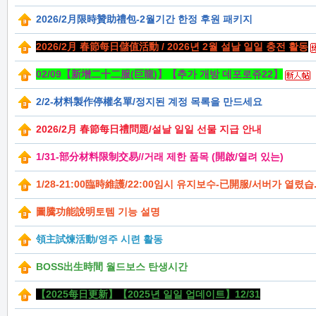
2026/2月限時贊助禮包-2월기간 한정 후원 패키지
2026/2月 春節每日儲值活動 / 2026년 2월 설날 일일 충전 활동
の
02/09【新增二十二服(巨龍)】【추가 개방 데포로쥬22】
2/2-材料製作停權名單/정지된 계정 목록을 만드세요
2026/2月 春節每日禮問題/설날 일일 선물 지급 안내
1/31-部分材料限制交易//거래 제한 품목 (開啟/열려 있는)
1/28-21:00臨時維護/22:00임시 유지보수-已開服/서버가 열렸습..
天
圖騰功能說明토템 기능 설명
領主試煉活動/영주 시련 활동
BOSS出生時間 월드보스 탄생시간
【2025每日更新】【2025년 일일 업데이트】12/31