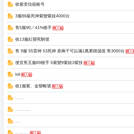
收紫变信箱账号
3服86級死神紫變紫娃4000台
售5服90／41%槍手
收13服紅變死騎號
售 9服 55雷神 53死神 差兩千可以滿1萬累積儲值 售3000台
職
便宜售五服89槍手 5紫變9紫娃3紫技
loli
收1服紫、金變帳號
……
………..
業
….
……….