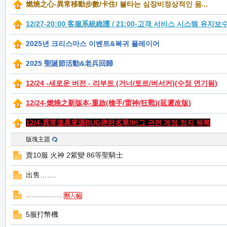
燃燒之心-異常移動步數/卡住/ 불타는 심장비정상적인 움...
堂
12/27-20:00 客服系統維護 / 21:00-고객 서비스 시스템 유지보
2025년 크리스마스 이벤트&복귀 플레이어
2025 聖誕節活動&老兵回歸
12/24 -새로운 버전 - 리부트 (거너/토르/버서커)(수정 연기됨)
12/24-燃燒之新版本-重啟(槍手/雷神/狂戰)(延遲改版)
M
12/4-異常道具來源BUG停封名單/버그 관련 계정 정지 목록
版塊主題
賣10服 火神 2紫變 86等聖騎士
出售…….
..................
全
5服打幣機