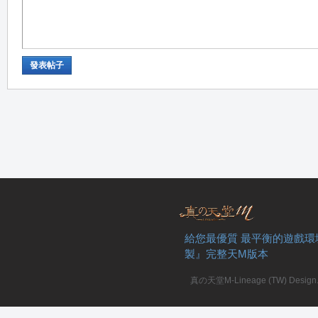
發表帖子
給您最優質 最平衡的遊戲環
製』完整天M版本
真の天堂M-Lineage (TW) Design. A