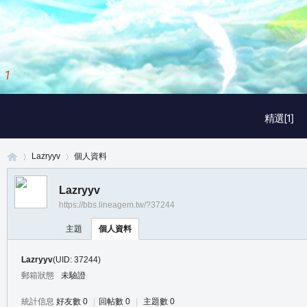
1
/
3
精選[1]
Lazryyv
個人資料
Lazryyv
https://bbs.lineagem.tw/?37244
真
›
›
主題
個人資料
Lazryyv
(UID: 37244)
郵箱狀態
未驗證
統計信息
好友數 0
|
回帖數 0
|
主題數 0