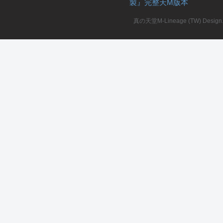
製』完整天M版本
堂
真の天堂M-Lineage (TW) Design. A
M
全