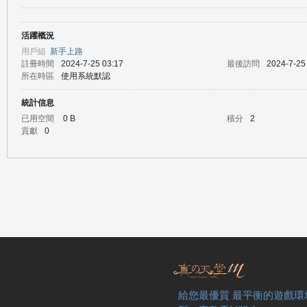
活躍概況
の
用戶組
新手上路
註冊時間
2024-7-25 03:17
最後訪問
2024-7-25
所在時區
使用系統默認
統計信息
已用空間
0 B
積分
2
貢獻
0
天
給您最優質 最平衡的遊戲環