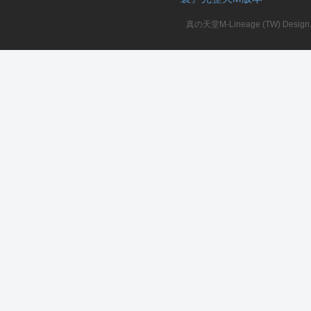
真の天堂M-Lineage (TW) Design. A