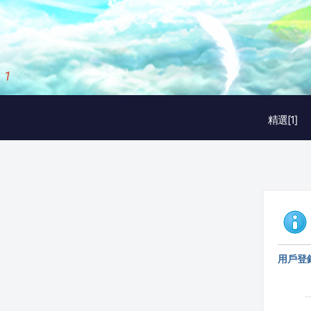
1
/
3
精選[1]
用戶登