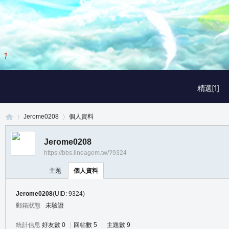
1
/
3
精選[1]
Jerome0208
個人資料
Jerome0208
https://bbs.lineagem.tw/?9324
真
›
›
主題
個人資料
Jerome0208
(UID: 9324)
郵箱狀態
未驗證
統計信息
好友數 0
|
回帖數 5
|
主題數 9