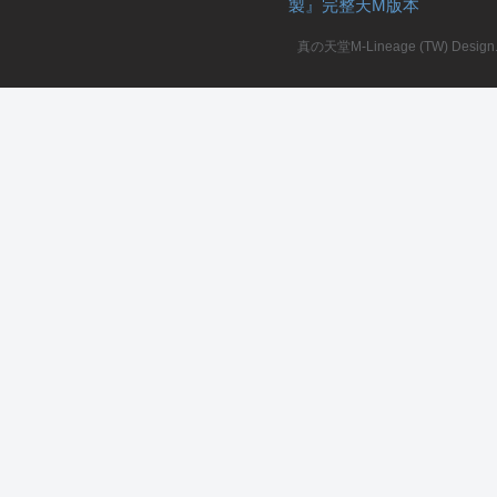
製』完整天M版本
堂
真の天堂M-Lineage (TW) Design. A
M
全