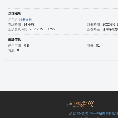
活躍概況
の
用戶組
註冊會員
在線時間
14 小時
註冊時間
2022-8-1 
上次發表時間
2025-12-18 17:27
所在時區
使用系統
統計信息
已用空間
0 B
積分
81
貢獻
0
天
給您最優質 最平衡的遊戲環