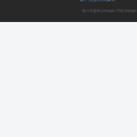
真の天堂M-Lineage (TW) Design. A