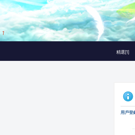
1
/
3
精選[1]
用戶登