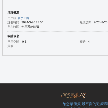
活躍概況
の
用戶組
新手上路
註冊時間
2024-3-26 23:54
最後訪問
2024-3-26
所在時區
使用系統默認
統計信息
已用空間
0 B
積分
4
貢獻
0
天
給您最優質 最平衡的遊戲環