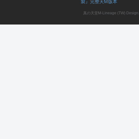
製』完整天M版本
堂
真の天堂M-Lineage (TW) Design. A
M
全