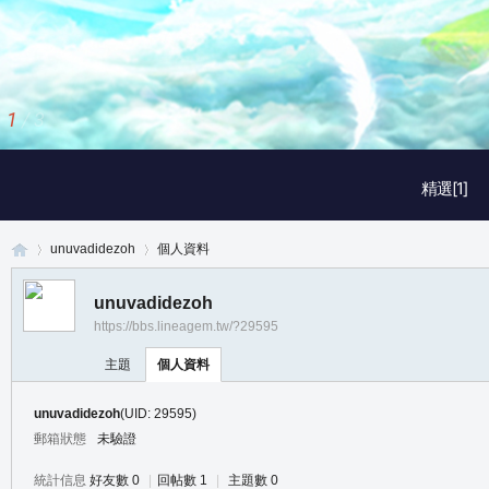
2
/
3
精選[1]
unuvadidezoh
個人資料
unuvadidezoh
https://bbs.lineagem.tw/?29595
真
›
›
主題
個人資料
unuvadidezoh
(UID: 29595)
郵箱狀態
未驗證
統計信息
好友數 0
|
回帖數 1
|
主題數 0