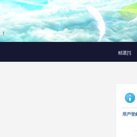
1
/
3
精選[1]
用戶登