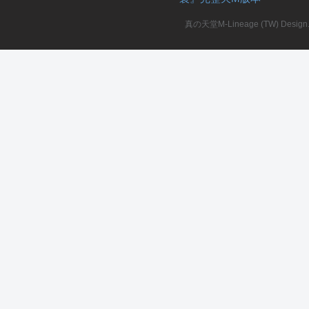
真の天堂M-Lineage (TW) Design. A