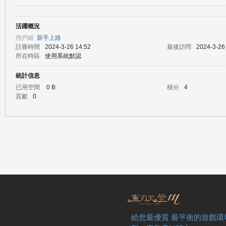
活躍概況
の
用戶組
新手上路
註冊時間
2024-3-26 14:52
最後訪問
2024-3-26
所在時區
使用系統默認
統計信息
已用空間
0 B
積分
4
貢獻
0
天
給您最優質 最平衡的遊戲環