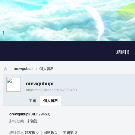
1
/
3
精選[1]
orewgubupi
個人資料
orewgubupi
https://bbs.lineagem.tw/?29453
真
›
›
主題
個人資料
orewgubupi
(UID: 29453)
郵箱狀態
未驗證
統計信息
好友數 0
|
回帖數 1
|
主題數 0