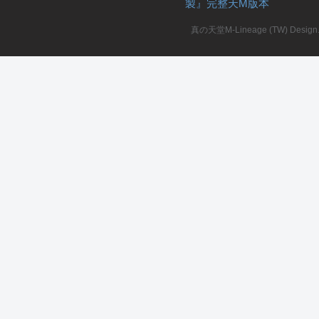
製』完整天M版本
堂
真の天堂M-Lineage (TW) Design. A
M
全