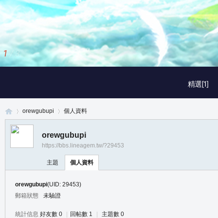
1
/
3
精選[1]
orewgubupi
個人資料
orewgubupi
https://bbs.lineagem.tw/?29453
真
›
›
主題
個人資料
orewgubupi
(UID: 29453)
郵箱狀態
未驗證
統計信息
好友數 0
|
回帖數 1
|
主題數 0