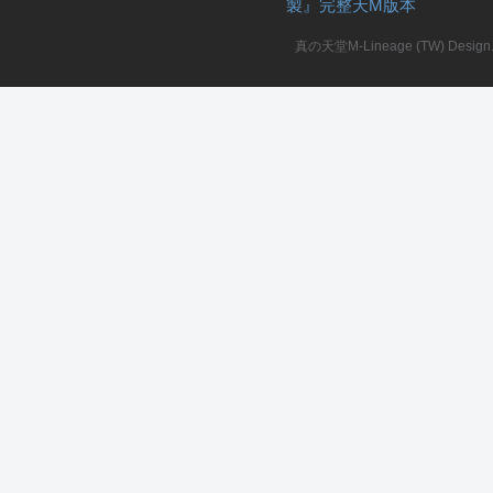
製』完整天M版本
堂
真の天堂M-Lineage (TW) Design. A
M
全