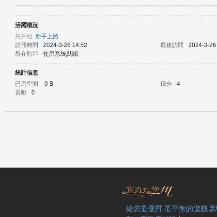
活躍概況
の
用戶組
新手上路
註冊時間
2024-3-26 14:52
最後訪問
2024-3-26
所在時區
使用系統默認
統計信息
已用空間
0 B
積分
4
貢獻
0
天
給您最優質 最平衡的遊戲環