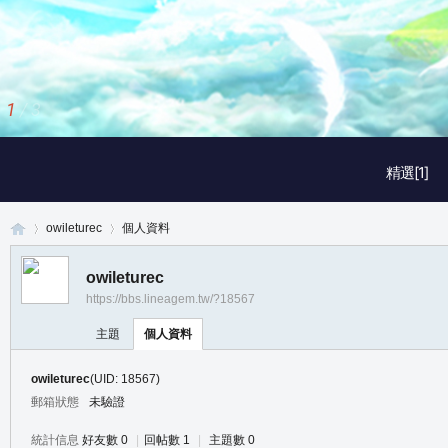
1
/
3
精選[1]
owileturec
個人資料
owileturec
https://bbs.lineagem.tw/?18567
真
›
›
主題
個人資料
owileturec
(UID: 18567)
郵箱狀態
未驗證
統計信息
好友數 0
|
回帖數 1
|
主題數 0