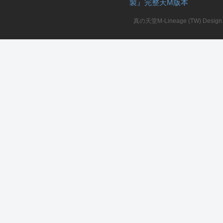
製』完整天M版本
堂
真の天堂M-Lineage (TW) Design. A
M
全