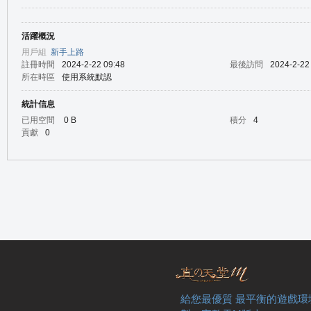
活躍概況
の
用戶組
新手上路
註冊時間
2024-2-22 09:48
最後訪問
2024-2-22
所在時區
使用系統默認
統計信息
已用空間
0 B
積分
4
貢獻
0
天
給您最優質 最平衡的遊戲環