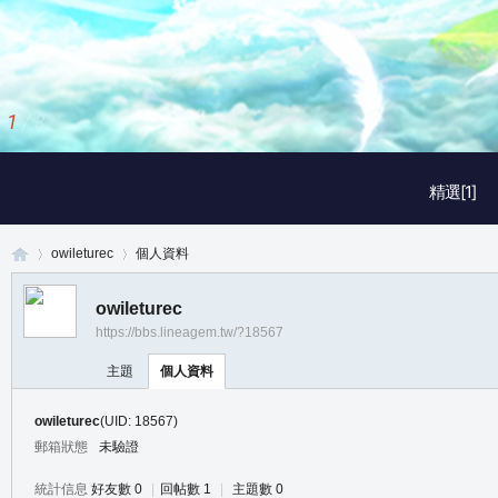
2
/
3
精選[1]
owileturec
個人資料
owileturec
https://bbs.lineagem.tw/?18567
真
›
›
主題
個人資料
owileturec
(UID: 18567)
郵箱狀態
未驗證
統計信息
好友數 0
|
回帖數 1
|
主題數 0