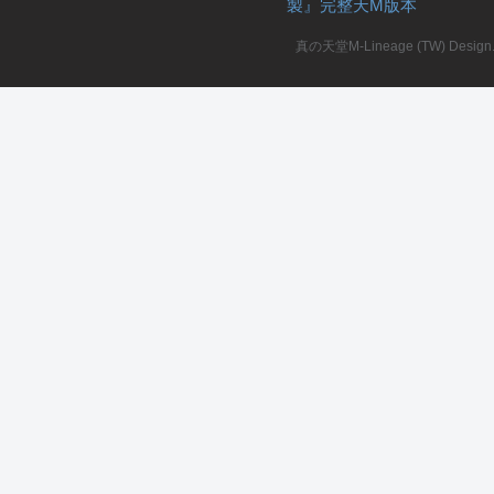
製』完整天M版本
堂
真の天堂M-Lineage (TW) Design. A
M
全