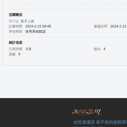
活躍概況
の
用戶組
新手上路
註冊時間
2024-2-22 09:48
最後訪問
2024-2-22
所在時區
使用系統默認
統計信息
已用空間
0 B
積分
4
貢獻
0
天
給您最優質 最平衡的遊戲環