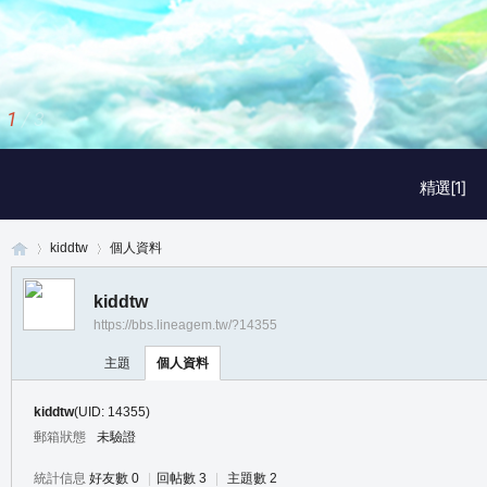
1
/
3
精選[1]
kiddtw
個人資料
kiddtw
https://bbs.lineagem.tw/?14355
真
›
›
主題
個人資料
kiddtw
(UID: 14355)
郵箱狀態
未驗證
統計信息
好友數 0
|
回帖數 3
|
主題數 2