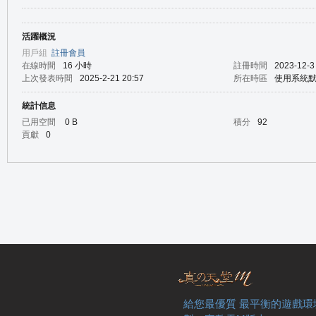
活躍概況
の
用戶組
註冊會員
在線時間
16 小時
註冊時間
2023-12-3
上次發表時間
2025-2-21 20:57
所在時區
使用系統
統計信息
已用空間
0 B
積分
92
貢獻
0
天
給您最優質 最平衡的遊戲環