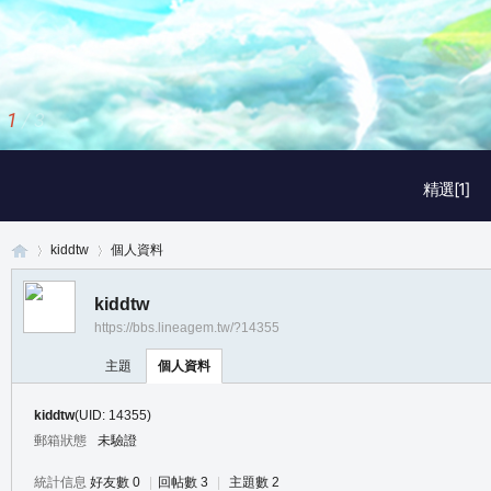
1
/
3
精選[1]
kiddtw
個人資料
kiddtw
https://bbs.lineagem.tw/?14355
真
›
›
主題
個人資料
kiddtw
(UID: 14355)
郵箱狀態
未驗證
統計信息
好友數 0
|
回帖數 3
|
主題數 2