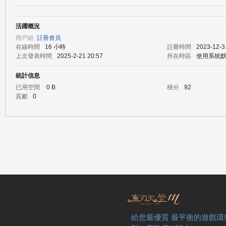
活躍概況
の
用戶組
註冊會員
在線時間
16 小時
註冊時間
2023-12-3
上次發表時間
2025-2-21 20:57
所在時區
使用系統
統計信息
已用空間
0 B
積分
92
貢獻
0
天
給您最優質 最平衡的遊戲環