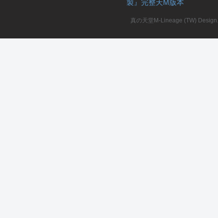
製』完整天M版本
堂
真の天堂M-Lineage (TW) Design. A
M
全