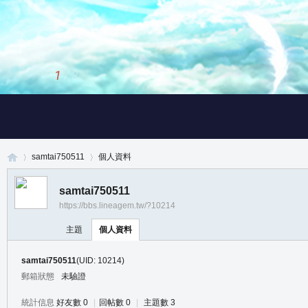
1
/
3
samtai750511
個人資料
samtai750511
https://bbs.lineagem.tw/?10214
真
›
›
主題
個人資料
samtai750511
(UID: 10214)
郵箱狀態
未驗證
統計信息
好友數 0
|
回帖數 0
|
主題數 3