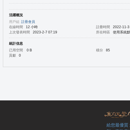
活躍概況
の
用戶組
註冊會員
在線時間
12 小時
註冊時間
2022-11-3
上次發表時間
2023-2-7 07:19
所在時區
使用系統
統計信息
已用空間
0 B
積分
85
貢獻
0
天
給您最優質