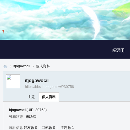
2
/
3
精選[1]
itjogawocil
個人資料
itjogawocil
https://bbs.lineagem.tw/?30758
真
›
›
主題
個人資料
itjogawocil
(UID: 30758)
郵箱狀態
未驗證
統計信息
好友數 0
|
回帖數 0
|
主題數 1