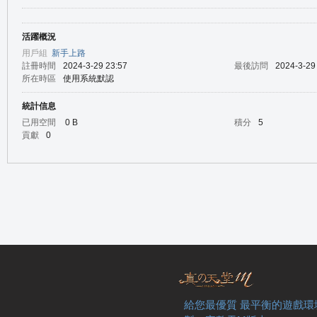
活躍概況
の
用戶組
新手上路
註冊時間
2024-3-29 23:57
最後訪問
2024-3-29
所在時區
使用系統默認
統計信息
已用空間
0 B
積分
5
貢獻
0
天
給您最優質 最平衡的遊戲環