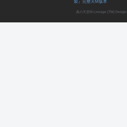
製』完整天M版本
堂
真の天堂M-Lineage (TW) Design. A
M
全