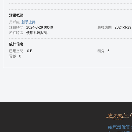
活躍概況
の
用戶組
新手上路
註冊時間
2024-3-29 00:40
最後訪問
2024-3-29
所在時區
使用系統默認
統計信息
已用空間
0 B
積分
5
貢獻
0
天
給您最優質