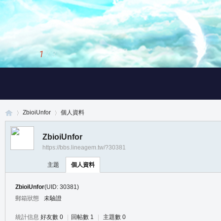
1
/
3
ZbioiUnfor
個人資料
ZbioiUnfor
https://bbs.lineagem.tw/?30381
真
›
›
主題
個人資料
ZbioiUnfor
(UID: 30381)
郵箱狀態
未驗證
統計信息
好友數 0
|
回帖數 1
|
主題數 0