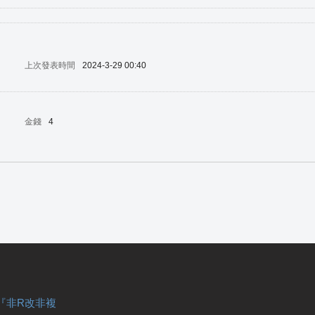
上次發表時間
2024-3-29 00:40
金錢
4
『非R改非複