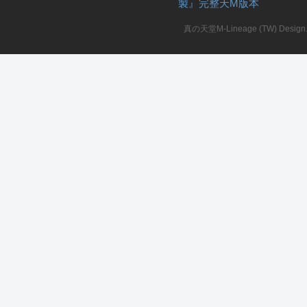
製』完整天M版本
堂
真の天堂M-Lineage (TW) Design. A
M
全