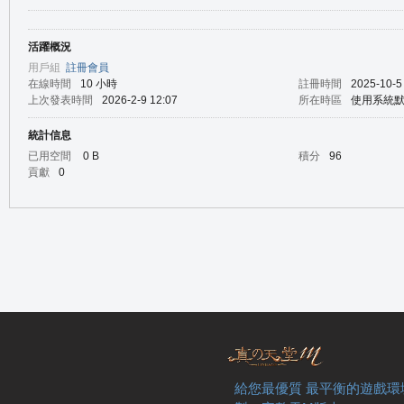
活躍概況
の
用戶組
註冊會員
在線時間
10 小時
註冊時間
2025-10-5
上次發表時間
2026-2-9 12:07
所在時區
使用系統
統計信息
已用空間
0 B
積分
96
貢獻
0
天
給您最優質 最平衡的遊戲環