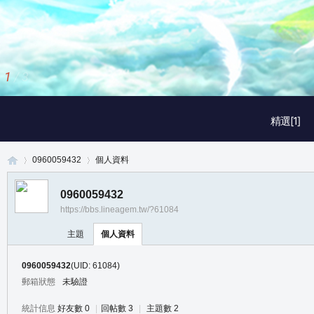
1
/
3
精選[1]
0960059432
個人資料
0960059432
https://bbs.lineagem.tw/?61084
真
›
›
主題
個人資料
0960059432
(UID: 61084)
郵箱狀態
未驗證
統計信息
好友數 0
|
回帖數 3
|
主題數 2