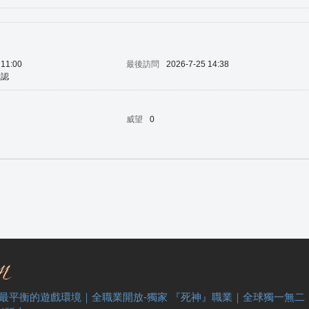
 11:00
最後訪問
2026-7-25 14:38
默認
威望
0
 最平衡的遊戲環境｜全職業開放-獨家 『死神』職業｜全球獨一無二