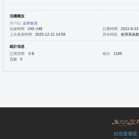
活躍概況
の
用戶組
金牌會員
在線時間
249 小時
註冊時間
2022-9-23
上次發表時間
2025-12-21 14:58
所在時區
使用系統
統計信息
已用空間
0 B
積分
1189
貢獻
0
天
給您最優質