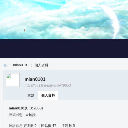
1
/
3
mian0101
個人資料
mian0101
https://bbs.lineagem.tw/?9853
真
›
›
主題
個人資料
mian0101
(UID: 9853)
郵箱狀態
未驗證
統計信息
好友數 0
|
回帖數 47
|
主題數 5