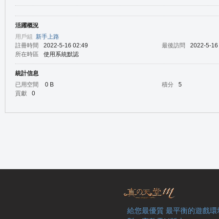
活躍概況
の
用戶組
新手上路
註冊時間
2022-5-16 02:49
最後訪問
2022-5-16
所在時區
使用系統默認
統計信息
已用空間
0 B
積分
5
貢獻
0
天
給您最優質 最平衡的遊戲環