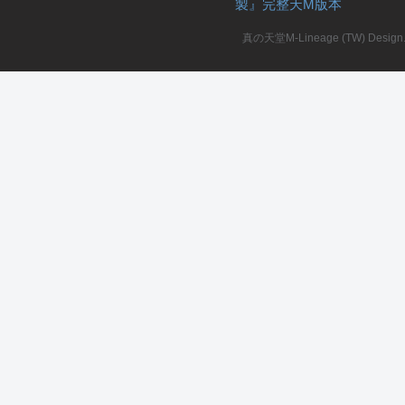
製』完整天M版本
堂
真の天堂M-Lineage (TW) Design. A
M
全