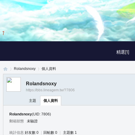
1
/
3
精選[1]
Rolandsnoxy
個人資料
Rolandsnoxy
https://bbs.lineagem.tw/?7806
真
›
›
主題
個人資料
Rolandsnoxy
(UID: 7806)
郵箱狀態
未驗證
統計信息
好友數 0
|
回帖數 0
|
主題數 1