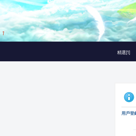
1
/
3
精選[1]
用戶登