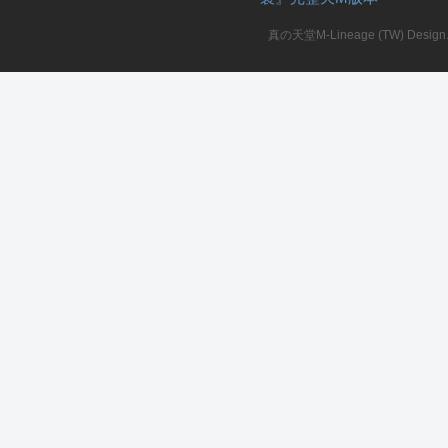
真の天堂M-Lineage (TW) Design. A