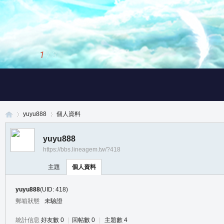
1
/
3
yuyu888
個人資料
yuyu888
https://bbs.lineagem.tw/?418
真
›
›
主題
個人資料
yuyu888
(UID: 418)
郵箱狀態
未驗證
統計信息
好友數 0
|
回帖數 0
|
主題數 4