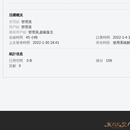
活躍概況
の
管理組
管理員
用戶組
管理員
擴展用戶組
管理員,超級版主
在線時間
45 小時
註冊時間
2022-1-4 
上次發表時間
2022-1-30 18:41
所在時區
使用系統
統計信息
已用空間
0 B
積分
158
貢獻
0
天