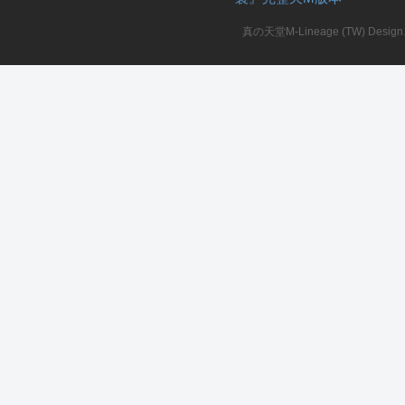
真の天堂M-Lineage (TW) Design. A