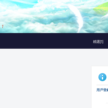
1
/
3
精選[1]
用戶登