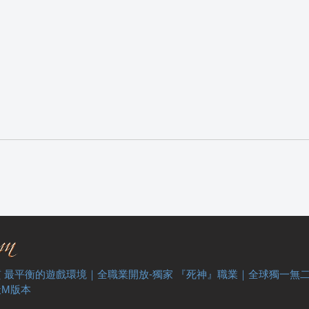
 最平衡的遊戲環境｜全職業開放-獨家 『死神』職業｜全球獨一無
天M版本