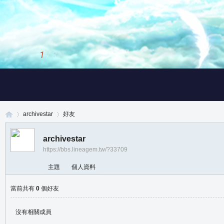
1
/
3
archivestar
好友
archivestar
https://bbs.lineagem.tw/?33709
真
›
›
主題
個人資料
當前共有
0
個好友
沒有相關成員