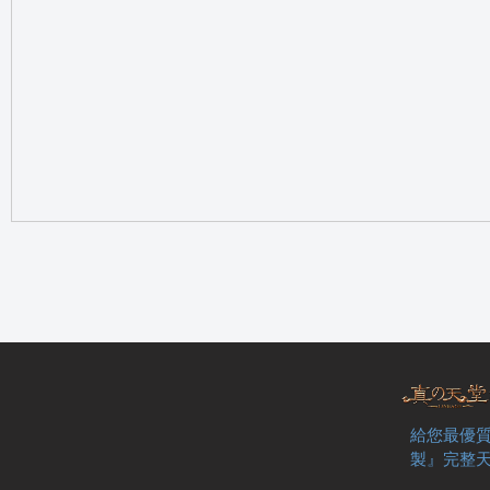
の
天
給您最優質
製』完整