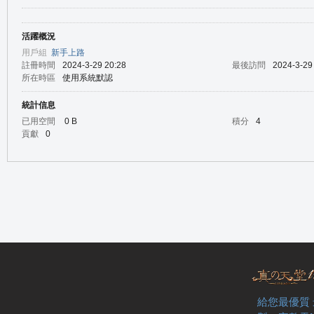
活躍概況
の
用戶組
新手上路
註冊時間
2024-3-29 20:28
最後訪問
2024-3-29
所在時區
使用系統默認
統計信息
已用空間
0 B
積分
4
貢獻
0
天
給您最優質