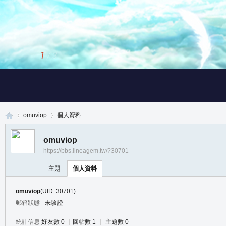
1
/
3
omuviop
個人資料
omuviop
https://bbs.lineagem.tw/?30701
真
›
›
主題
個人資料
omuviop
(UID: 30701)
郵箱狀態
未驗證
統計信息
好友數 0
|
回帖數 1
|
主題數 0