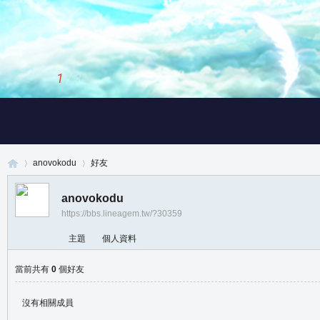
1
/
3
anovokodu
好友
anovokodu
https://bbs.lineagem.tw/?30359
真
›
›
主題
個人資料
當前共有
0
個好友
沒有相關成員