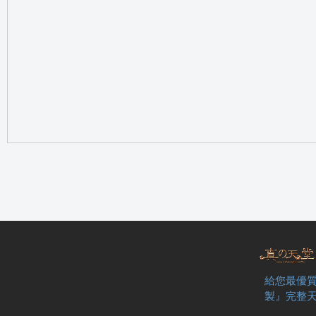
の
天
給您最優質
製』完整