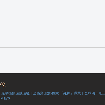
 最平衡的遊戲環境｜全職業開放-獨家 『死神』職業｜全球獨一無
天M版本