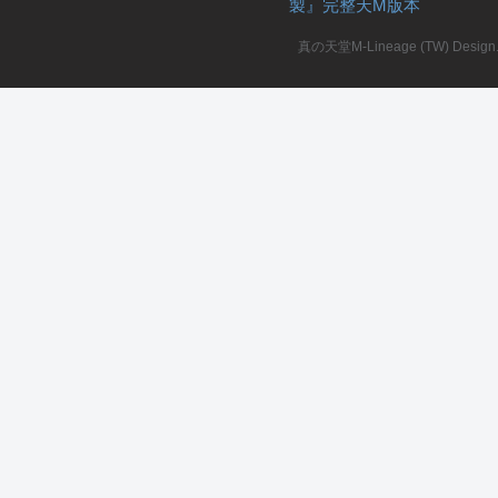
製』完整天M版本
堂
真の天堂M-Lineage (TW) Design. A
M
全