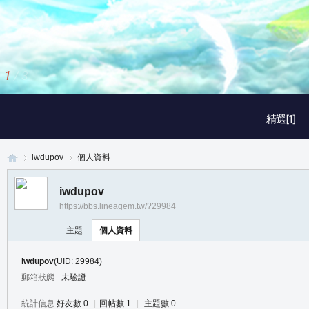
1
/
3
精選[1]
iwdupov
個人資料
iwdupov
https://bbs.lineagem.tw/?29984
真
›
›
主題
個人資料
iwdupov
(UID: 29984)
郵箱狀態
未驗證
統計信息
好友數 0
|
回帖數 1
|
主題數 0