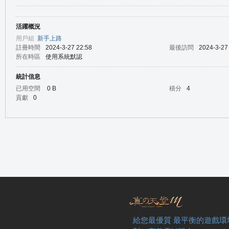
活躍概況
の
用戶組
新手上路
註冊時間
2024-3-27 22:58
最後訪問
2024-3-27
所在時區
使用系統默認
統計信息
已用空間
0 B
積分
4
貢獻
0
天
給您最優質 最平衡的遊戲環