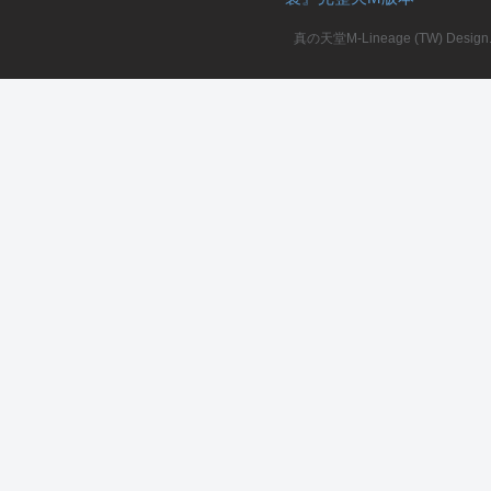
真の天堂M-Lineage (TW) Design. A