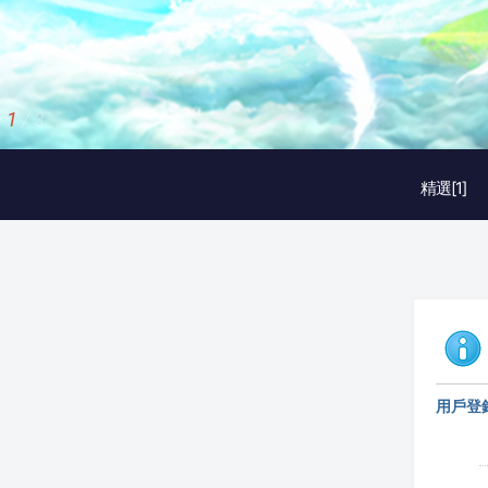
1
/
3
精選[1]
用戶登