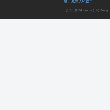
製』完整天M版本
堂
真の天堂M-Lineage (TW) Design. A
M
全