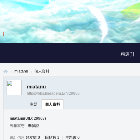
2
/
3
精選[1]
miatanu
個人資料
miatanu
https://bbs.lineagem.tw/?29968
真
›
›
主題
個人資料
miatanu
(UID: 29968)
郵箱狀態
未驗證
統計信息
好友數 0
|
回帖數 1
|
主題數 0