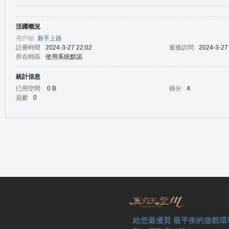
活躍概況
の
用戶組
新手上路
註冊時間
2024-3-27 22:02
最後訪問
2024-3-27
所在時區
使用系統默認
統計信息
已用空間
0 B
積分
4
貢獻
0
天
給您最優質 最平衡的遊戲環